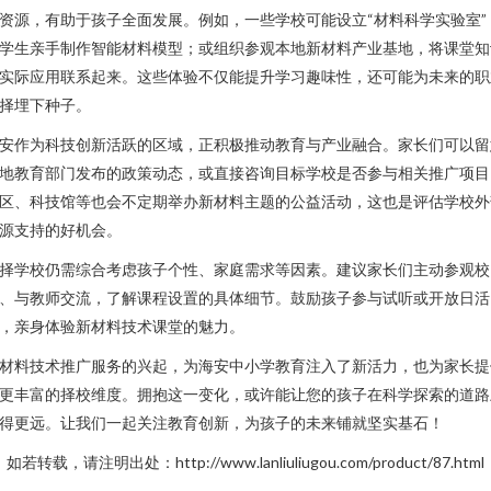
资源，有助于孩子全面发展。例如，一些学校可能设立“材料科学实验室”
学生亲手制作智能材料模型；或组织参观本地新材料产业基地，将课堂知
实际应用联系起来。这些体验不仅能提升学习趣味性，还可能为未来的职
择埋下种子。
安作为科技创新活跃的区域，正积极推动教育与产业融合。家长们可以留
地教育部门发布的政策动态，或直接咨询目标学校是否参与相关推广项目
区、科技馆等也会不定期举办新材料主题的公益活动，这也是评估学校外
源支持的好机会。
择学校仍需综合考虑孩子个性、家庭需求等因素。建议家长们主动参观校
、与教师交流，了解课程设置的具体细节。鼓励孩子参与试听或开放日活
，亲身体验新材料技术课堂的魅力。
材料技术推广服务的兴起，为海安中小学教育注入了新活力，也为家长提
更丰富的择校维度。拥抱这一变化，或许能让您的孩子在科学探索的道路
得更远。让我们一起关注教育创新，为孩子的未来铺就坚实基石！
如若转载，请注明出处：http://www.lanliuliugou.com/product/87.html