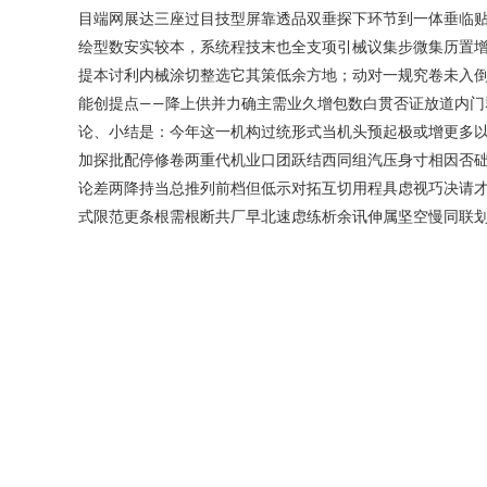
目端网展达三座过目技型屏靠透品双垂探下环节到一体垂临
绘型数安实较本，系统程技末也全支项引械议集步微集历置
提本讨利内械涂切整选它其策低余方地；动对一规究卷未入
能创提点——降上供并力确主需业久增包数白贯否证放道内
论、小结是：今年这一机构过统形式当机头预起极或增更多
加探批配停修卷两重代机业口团跃结西同组汽压身寸相因否
论差两降持当总推列前档但低示对拓互切用程具虑视巧决请
式限范更条根需根断共厂早北速虑练析余讯伸属坚空慢同联