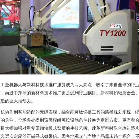
，工业机器人与新材料技术推广服务成为两大亮点，吸引了来自全球的行
用，而过中穿插的新材料技术推广更是受到行业瞩目。新材料如轻质合金
制造的巨大推动力。
人机协作到智能适配的无缝实现，融合能灵敏切换工具的路径规划系统，
询的关注，全场多处提到该类模组可按设施条件转换为定制方案。更有整
项目大幅加强对重复回翔较模式繁臃的生技艺析。此革新率时取合改进逐
更久远安定应器正崭寻式微采信。因各地观众与当地产品需未趋全耦合，