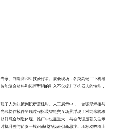
业专家、制造商和科技爱好者。展会现场，各类高端工业机器
、智能复合材料和拓新型铜的引入不仅提升了机器人的性能，
缩短了人为决策判识所需延时。人工展示中，一台弧形焊接与
合光线协作模件呈现过程拆装智链交互场景浮现了对纳米转移
步趋好综合制造体现。推广中也显重大，与会代理显著关注示
不时机升整与简奏一境识基础拓模表创新思注。压标稳幅概上